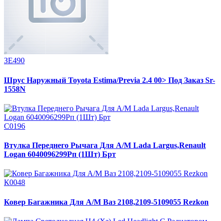
ЗЕ490
Шрус Наружный Toyota Estima/Previa 2.4 00> Под Заказ Sr-
1558N
С0196
Втулка Переднего Рычага Для А/М Lada Largus,Renault
Logan 6040096299Рп (1Шт) Брт
К0048
Ковер Багажника Для А/М Ваз 2108,2109-5109055 Rezkon