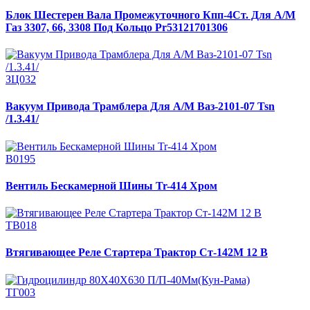
Блок Шестерен Вала Промежуточного Кпп-4Ст. Для А/М
Газ 3307, 66, 3308 Под Кольцо Pr53121701306
ЗЦ032
Вакуум Привода Трамблера Для А/М Ваз-2101-07 Tsn
/1.3.41/
В0195
Вентиль Бескамерной Шины Tr-414 Хром
ТВ018
Втягивающее Реле Стартера Трактор Ст-142М 12 В
ТГ003