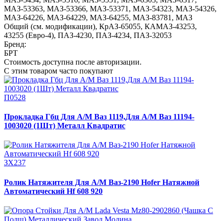
МАЗ-53363
,
МАЗ-53366
,
МАЗ-53371
,
МАЗ-54323
,
МАЗ-54326
,
МАЗ-64226
,
МАЗ-64229
,
МАЗ-64255
,
МАЗ-83781
,
МАЗ
Общий (см. модификации)
,
КрАЗ-65055
,
КАМАЗ-43253,
43255 (Евро-4)
,
ПАЗ-4230
,
ПАЗ-4234
,
ПАЗ-32053
Бренд:
БРТ
Стоимость доступна после авторизации.
С этим товаром часто покупают
П0528
Прокладка Гбц Для А/М Ваз 1119,Для А/М Ваз 11194-
1003020 (1Шт) Металл Квадратис
ЗХ237
Ролик Натяжителя Для А/М Ваз-2190 Hofer Натяжной
Автоматический Hf 608 920