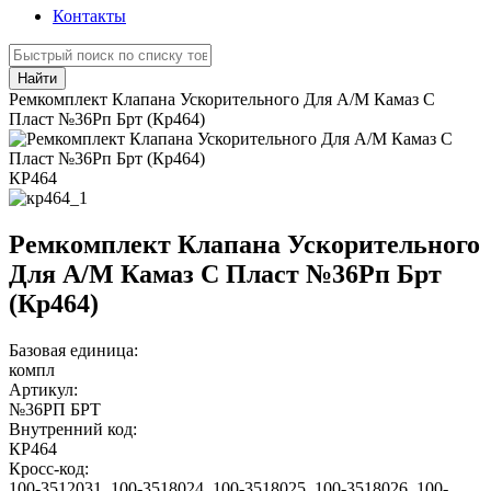
Контакты
Найти
Ремкомплект Клапана Ускорительного Для А/М Камаз С
Пласт №36Рп Брт (Кр464)
КР464
Ремкомплект Клапана Ускорительного
Для А/М Камаз С Пласт №36Рп Брт
(Кр464)
Базовая единица:
компл
Артикул:
№36РП БРТ
Внутренний код:
КР464
Кросс-код:
100-3512031
,
100-3518024
,
100-3518025
,
100-3518026
,
100-