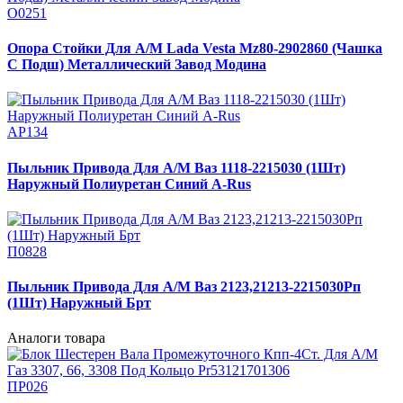
О0251
Опора Стойки Для А/М Lada Vesta Mz80-2902860 (Чашка
С Подш) Металлический Завод Модина
АР134
Пыльник Привода Для А/М Ваз 1118-2215030 (1Шт)
Наружный Полиуретан Синий A-Rus
П0828
Пыльник Привода Для А/М Ваз 2123,21213-2215030Рп
(1Шт) Наружный Брт
Аналоги товара
ПР026