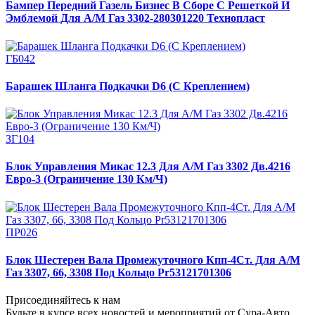
Бампер Передний Газель Бизнес В Сборе С Решеткой И
Эмблемой Для А/М Газ 3302-280301220 Технопласт
ГБ042
Барашек Шланга Подкачки D6 (С Креплением)
ЗГ104
Блок Управления Микас 12.3 Для А/М Газ 3302 Дв.4216
Евро-3 (Ограничение 130 Км/Ч)
ПР026
Блок Шестерен Вала Промежуточного Кпп-4Ст. Для А/М
Газ 3307, 66, 3308 Под Кольцо Pr53121701306
Присоединяйтесь к нам
Будьте в курсе всех новостей и мероприятий от Сура-Авто,