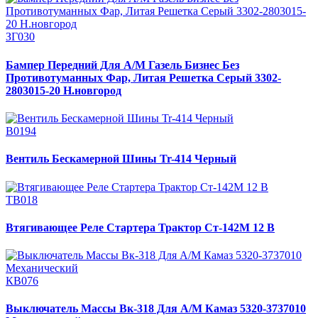
ЗГ030
Бампер Передний Для А/М Газель Бизнес Без
Противотуманных Фар, Литая Решетка Серый 3302-
2803015-20 Н.новгород
В0194
Вентиль Бескамерной Шины Tr-414 Черный
ТВ018
Втягивающее Реле Стартера Трактор Ст-142М 12 В
КВ076
Выключатель Массы Вк-318 Для А/М Камаз 5320-3737010