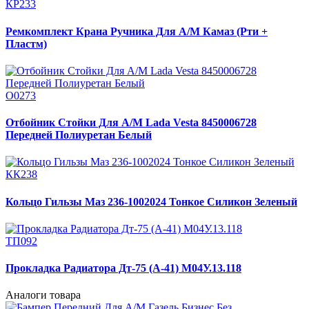
КР233
Ремкомплект Крана Ручника Для А/М Камаз (Рти +
Пластм)
О0273
Отбойник Стойки Для А/М Lada Vesta 8450006728
Передней Полиуретан Белый
КК238
Кольцо Гильзы Маз 236-1002024 Тонкое Силикон Зеленый
ТП092
Прокладка Радиатора Дт-75 (А-41) М04У.13.118
Аналоги товара