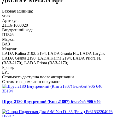
Дв1.6 8V Металл Брт
Базовая единица:
упак
Артикул:
21116-1003020
Внутренний код:
П1846
Марка:
ВАЗ
Модели:
LADA Kalina 2192, 2194
,
LADA Granta FL
,
LADA Largus
,
LADA Granta 2190
,
LADA Kalina 2194
,
LADA Priora FL
(ВАЗ-2170)
,
LADA Priora (ВАЗ-2170)
Бренд:
БРТ
Стоимость доступна после авторизации.
С этим товаром часто покупают
ЗБ194
Шрус 2180 Внутренний (Кпп 21807) Белебей 906-646
ПР317