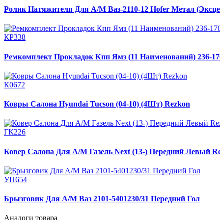
Ролик Натяжителя Для А/М Ваз-2110-12 Hofer Метал (Эксце
КР338
Ремкомплект Прокладок Кпп Ямз (11 Наименований) 236-17
К0672
Ковры Салона Hyundai Tucson (04-10) (4Шт) Rezkon
ГК226
Ковер Салона Для А/М Газель Next (13-) Передний Левый R
УП654
Брызговик Для А/М Ваз 2101-5401230/31 Передний Гол
Аналоги товара