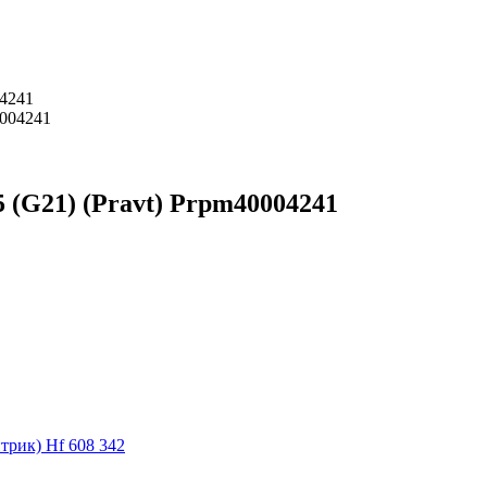
04241
5 (G21) (Pravt) Prpm40004241