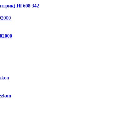
нтрик) Hf 608 342
02000
ezkon