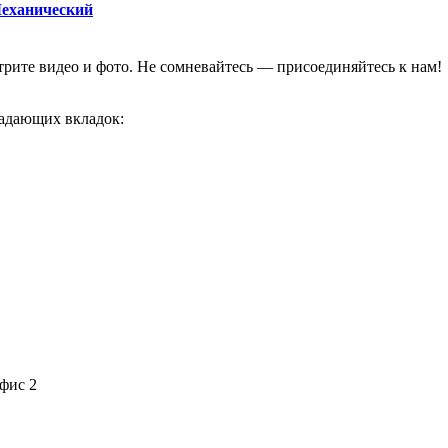
Механический
отрите видео и фото. Не сомневайтесь — присоединяйтесь к нам!
адающих вкладок:
офис 2