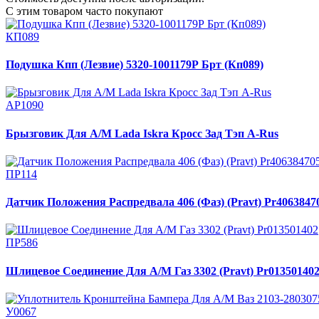
С этим товаром часто покупают
КП089
Подушка Кпп (Лезвие) 5320-1001179Р Брт (Кп089)
АР1090
Брызговик Для А/М Lada Iskra Кросс Зад Тэп A-Rus
ПР114
Датчик Положения Распредвала 406 (Фаз) (Pravt) Pr4063847
ПР586
Шлицевое Соединение Для А/М Газ 3302 (Pravt) Pr01350140
У0067