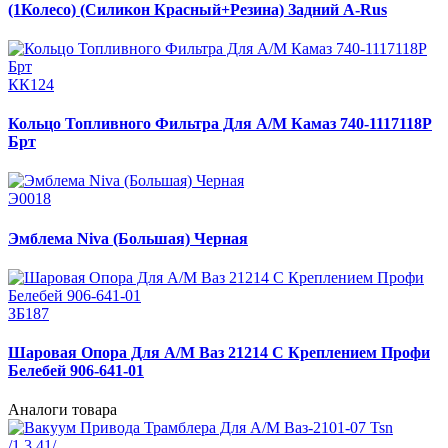
(1Колесо) (Силикон Красный+Резина) Задний A-Rus
КК124
Кольцо Топливного Фильтра Для А/М Камаз 740-1117118Р
Брт
Э0018
Эмблема Niva (Большая) Черная
ЗБ187
Шаровая Опора Для А/М Ваз 21214 С Креплением Профи
Белебей 906-641-01
Аналоги товара