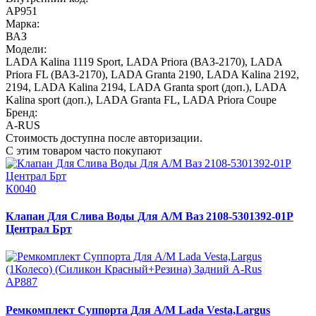
АР951
Марка:
ВАЗ
Модели:
LADA Kalina 1119 Sport
,
LADA Priora (ВАЗ-2170)
,
LADA
Priora FL (ВАЗ-2170)
,
LADA Granta 2190
,
LADA Kalina 2192,
2194
,
LADA Kalina 2194
,
LADA Granta sport (доп.)
,
LADA
Kalina sport (доп.)
,
LADA Granta FL
,
LADA Priora Coupe
Бренд:
A-RUS
Стоимость доступна после авторизации.
С этим товаром часто покупают
К0040
Клапан Для Слива Воды Для А/М Ваз 2108-5301392-01Р
Централ Брт
АР887
Ремкомплект Суппорта Для А/М Lada Vesta,Largus