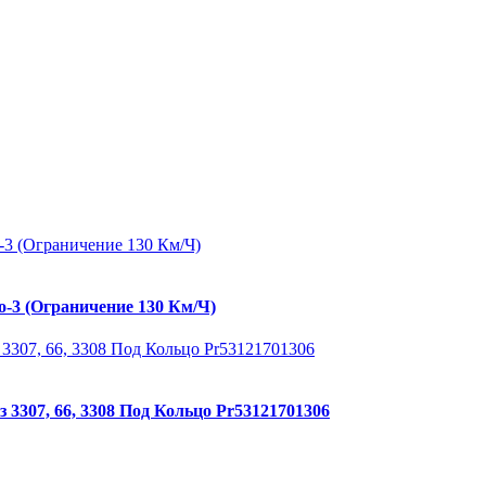
о-3 (Ограничение 130 Км/Ч)
3307, 66, 3308 Под Кольцо Pr53121701306