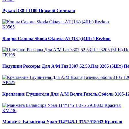
Рукав D38 L1100 Прямой Силикон
К0565
Ковры Салона Skoda Oktavia А7 (13-) (4Шт) Rezkon
ГК195
Подушки Рессоры Для А/М Газ 3307,52,53,Паз 3205 (5Шт) П
АР425
Крепление Глушителя Для А/М Волга,Газель,Соболь 3105-
КМ236
Манжета Балансира Урал 114*145-1 375-2918033 Красная