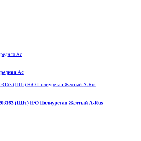
ередняя Ас
1203163 (1Шт) Н/О Полиуретан Желтый A-Rus