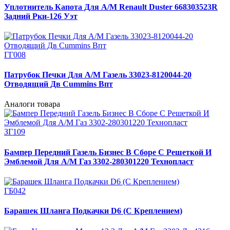
Уплотнитель Капота Для А/М Renault Duster 668303523R
Задний Рки-126 Уэт
ГГ008
Патрубок Печки Для А/М Газель 33023-8120044-20
Отводящий Дв Cummins Впт
Аналоги товара
ЗГ109
Бампер Передний Газель Бизнес В Сборе С Решеткой И
Эмблемой Для А/М Газ 3302-280301220 Технопласт
ГБ042
Барашек Шланга Подкачки D6 (С Креплением)