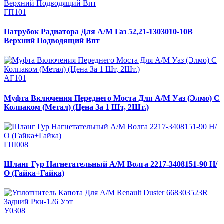
ГП101
Патрубок Радиатора Для А/М Газ 52,21-1303010-10В
Верхний Подводящий Впт
АГ101
Муфта Включения Переднего Моста Для А/М Уаз (Элмо) С
Колпаком (Метал) (Цена За 1 Шт, 2Шт.)
ГШ008
Шланг Гур Нагнетательный А/М Волга 2217-3408151-90 Н/
О (Гайка+Гайка)
У0308