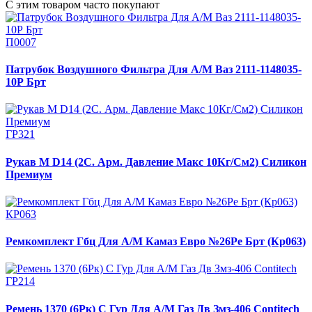
С этим товаром часто покупают
П0007
Патрубок Воздушного Фильтра Для А/М Ваз 2111-1148035-
10Р Брт
ГР321
Рукав М D14 (2С. Арм. Давление Макс 10Кг/См2) Силикон
Премиум
КР063
Ремкомплект Гбц Для А/М Камаз Евро №26Ре Брт (Кр063)
ГР214
Ремень 1370 (6Рк) С Гур Для А/М Газ Дв Змз-406 Contitech