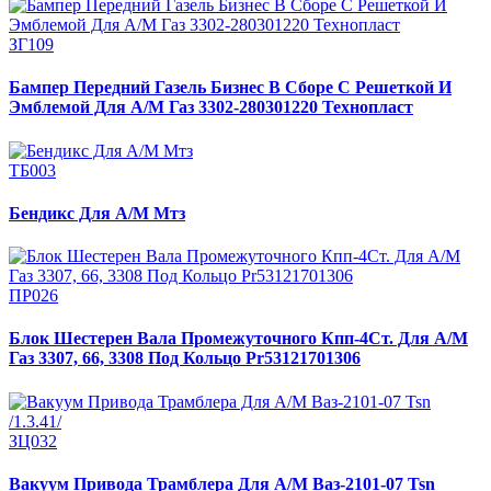
ЗГ109
Бампер Передний Газель Бизнес В Сборе С Решеткой И
Эмблемой Для А/М Газ 3302-280301220 Технопласт
ТБ003
Бендикс Для А/М Мтз
ПР026
Блок Шестерен Вала Промежуточного Кпп-4Ст. Для А/М
Газ 3307, 66, 3308 Под Кольцо Pr53121701306
ЗЦ032
Вакуум Привода Трамблера Для А/М Ваз-2101-07 Tsn