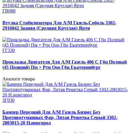
ГВ088
Втулка Стабилизатора Для А/М Газель,Соболь 3302-
2916042 Задняя (Средняя Круглая) Ярти
ГГ330
Прокладка Двигателя Для А/М Газель 406 С Гбц Полный
(45 Позиций) Пм + Рти Ооо Гбц Екатеринбург
Аналоги товара
ЗГ030
Бампер Передний Для А/М Газель Бизнес Без
Противотуманных Фар, Литая Решетка Серый 3302-
2803015-20 Н.новгород