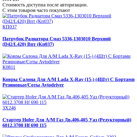
Стоимость доступна после авторизации.
С этим товаром часто покупают
КП037
Патрубок Радиатора Смаз 5336-1303010 Верхний
(D42/L420) Впт (Кп037)
К0811
Ковры Салона Для А/М Lada X-Ray (15-) (4Шт) С Бортами
Резиновые/Соты Avtodriver
ЗХ246
Стартер Hofer Для А/М Газ Дв.406,405 Уаз (Редукторный)
6012.3708 Hf 690 115