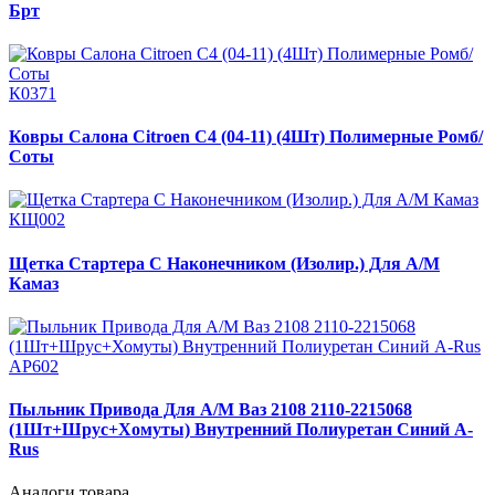
Брт
К0371
Ковры Салона Citroen С4 (04-11) (4Шт) Полимерные Ромб/
Соты
КЩ002
Щетка Стартера С Наконечником (Изолир.) Для А/М
Камаз
АР602
Пыльник Привода Для А/М Ваз 2108 2110-2215068
(1Шт+Шрус+Хомуты) Внутренний Полиуретан Синий A-
Rus
Аналоги товара