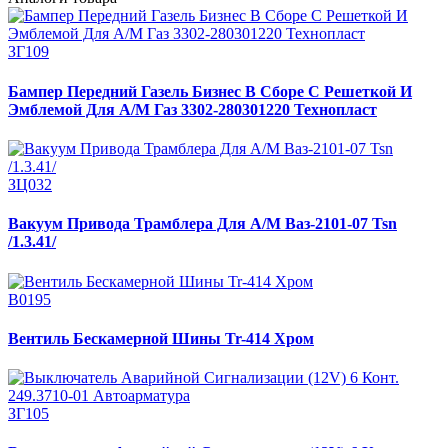
ЗГ109
Бампер Передний Газель Бизнес В Сборе С Решеткой И
Эмблемой Для А/М Газ 3302-280301220 Технопласт
ЗЦ032
Вакуум Привода Трамблера Для А/М Ваз-2101-07 Tsn
/1.3.41/
В0195
Вентиль Бескамерной Шины Tr-414 Хром
ЗГ105