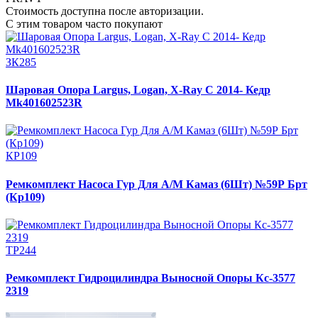
Стоимость доступна после авторизации.
С этим товаром часто покупают
ЗК285
Шаровая Опора Largus, Logan, X-Ray C 2014- Кедр
Mk401602523R
КР109
Ремкомплект Насоса Гур Для А/М Камаз (6Шт) №59Р Брт
(Кр109)
ТР244
Ремкомплект Гидроцилиндра Выносной Опоры Кс-3577
2319