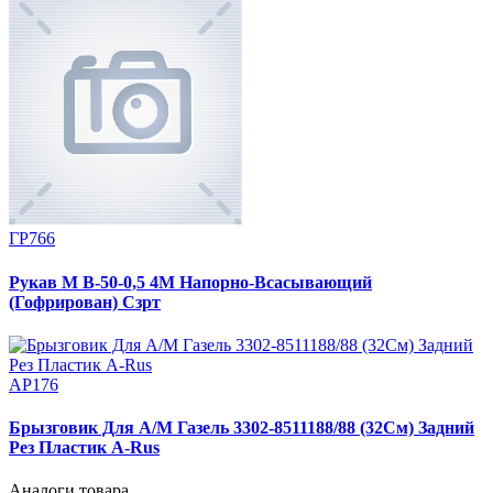
ГР766
Рукав М В-50-0,5 4М Напорно-Всасывающий
(Гофрирован) Сзрт
АР176
Брызговик Для А/М Газель 3302-8511188/88 (32См) Задний
Рез Пластик A-Rus
Аналоги товара