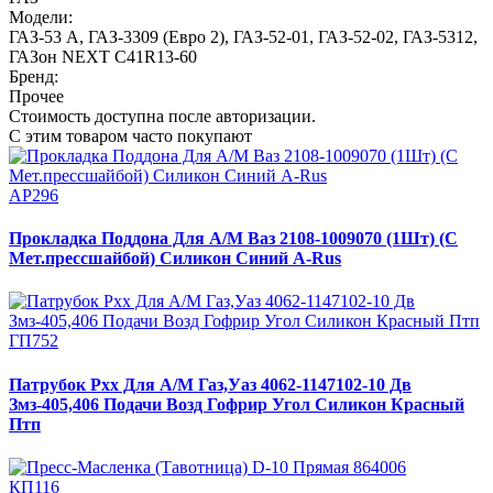
Модели:
ГАЗ-53 А
,
ГАЗ-3309 (Евро 2)
,
ГАЗ-52-01
,
ГАЗ-52-02
,
ГАЗ-5312
,
ГАЗон NEXT C41R13-60
Бренд:
Прочее
Стоимость доступна после авторизации.
С этим товаром часто покупают
АР296
Прокладка Поддона Для А/М Ваз 2108-1009070 (1Шт) (С
Мет.прессшайбой) Силикон Синий A-Rus
ГП752
Патрубок Рхх Для А/М Газ,Уаз 4062-1147102-10 Дв
Змз-405,406 Подачи Возд Гофрир Угол Силикон Красный
Птп
КП116