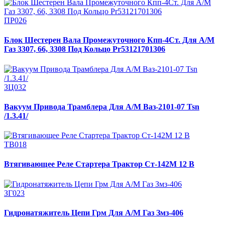
ПР026
Блок Шестерен Вала Промежуточного Кпп-4Ст. Для А/М
Газ 3307, 66, 3308 Под Кольцо Pr53121701306
ЗЦ032
Вакуум Привода Трамблера Для А/М Ваз-2101-07 Tsn
/1.3.41/
ТВ018
Втягивающее Реле Стартера Трактор Ст-142М 12 В
ЗГ023
Гидронатяжитель Цепи Грм Для А/М Газ Змз-406