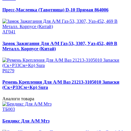
Пресс-Масленка (Тавотница) D-10 Прямая 864006
АГ041
Замок Зажигания Для А/М Газ-53, 3307, Уаз-452, 469 В
Металл. Корпусе (Китай)
Р0279
Ремень Крепления Для А/М Ваз 21213-3105010 Запаски
(Ск+Р33См+Кр) Sura
Аналоги товара
ТБ003
Бендикс Для А/М Мтз