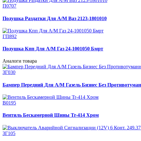
П0707
Подушка Раздатки Для А/М Ваз 2123-1801010
ГП892
Подушка Кпп Для А/М Газ 24-1001050 Бмрт
Аналоги товара
ЗГ030
Бампер Передний Для А/М Газель Бизнес Без Противотуман
В0195
Вентиль Бескамерной Шины Tr-414 Хром
ЗГ105