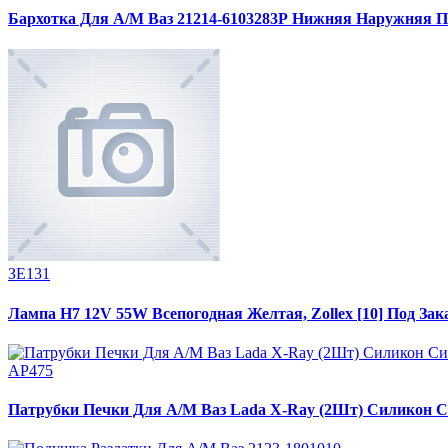
Бархотка Для А/М Ваз 21214-6103283Р Нижняя Наружняя П
ЗЕ131
Лампа H7 12V 55W Всепогодная Желтая, Zollex [10] Под Зака
АР475
Патрубки Печки Для А/М Ваз Lada X-Ray (2Шт) Силикон 