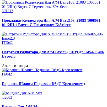
УП213
Прокладки Коллектора Для А/М Ваз 2108, 21083-1008081-
01 (2Шт) Впуск С Герметиком Б/Асбест
ГП042
Патрубки Радиатора Для А/М Газель (5Шт) Дв Змз-405,406
Евро2,3
Аналоги товара
ГБ042
Барашек Шланга Подкачки D6 (С Креплением)
ТБ003
Бендикс Для А/М Мтз