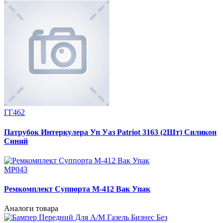
ГГ462
Патрубок Интеркулера Уп Уаз Patriot 3163 (2Шт) Силикон
Синий
МР043
Ремкомплект Суппорта М-412 Вак Упак
Аналоги товара