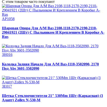
С этим товаром часто покупают
АР1058
Шаровая Опора Для А/М Ваз 2108,1118,2170,2190,2110-
29041921 (2Шт) С Пыльником И Креплением В Коробке A-
Rus
ЗН016
Колодка Задняя Начало Для А/М Ваз-1118-3502090, 2170
Под Abs 3601-3502090
ЗЕ017
Щетка Стеклоочистителя 21" 530Mm 1Шт (Каркасная) (3
Адапт) Zollex N-530-M