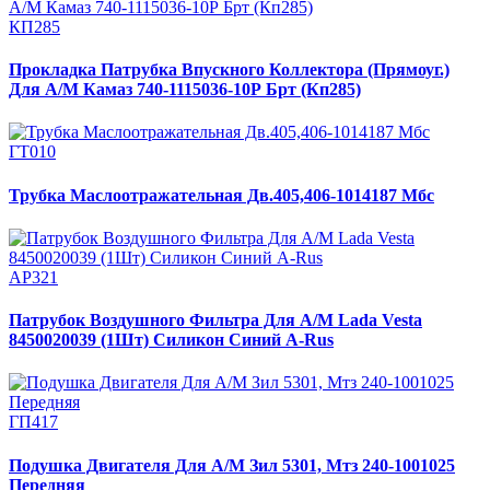
КП285
Прокладка Патрубка Впускного Коллектора (Прямоуг.)
Для А/М Камаз 740-1115036-10Р Брт (Кп285)
ГТ010
Трубка Маслоотражательная Дв.405,406-1014187 Мбс
АР321
Патрубок Воздушного Фильтра Для А/М Lada Vesta
8450020039 (1Шт) Силикон Синий A-Rus
ГП417
Подушка Двигателя Для А/М Зил 5301, Мтз 240-1001025
Передняя