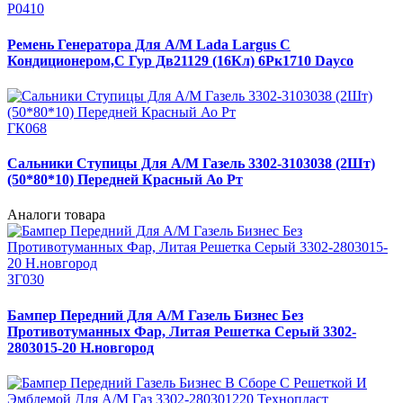
Р0410
Ремень Генератора Для А/М Lada Largus С
Кондиционером,С Гур Дв21129 (16Кл) 6Рк1710 Dayco
ГК068
Сальники Ступицы Для А/М Газель 3302-3103038 (2Шт)
(50*80*10) Передней Красный Ао Рт
Аналоги товара
ЗГ030
Бампер Передний Для А/М Газель Бизнес Без
Противотуманных Фар, Литая Решетка Серый 3302-
2803015-20 Н.новгород