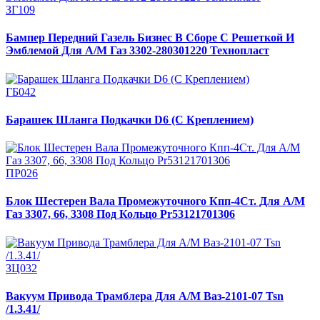
ЗГ109
Бампер Передний Газель Бизнес В Сборе С Решеткой И
Эмблемой Для А/М Газ 3302-280301220 Технопласт
ГБ042
Барашек Шланга Подкачки D6 (С Креплением)
ПР026
Блок Шестерен Вала Промежуточного Кпп-4Ст. Для А/М
Газ 3307, 66, 3308 Под Кольцо Pr53121701306
ЗЦ032
Вакуум Привода Трамблера Для А/М Ваз-2101-07 Tsn
/1.3.41/