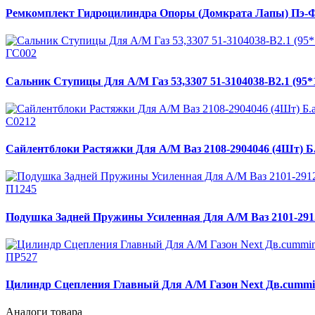
Ремкомплект Гидроцилиндра Опоры (Домкрата Лапы) Пэ-Ф
ГС002
Сальник Ступицы Для А/М Газ 53,3307 51-3104038-В2.1 (95*
С0212
Сайлентблоки Растяжки Для А/М Ваз 2108-2904046 (4Шт) Б.
П1245
Подушка Задней Пружины Усиленная Для А/М Ваз 2101-2912
ПР527
Цилиндр Сцепления Главный Для А/М Газон Next Дв.cummins,
Аналоги товара