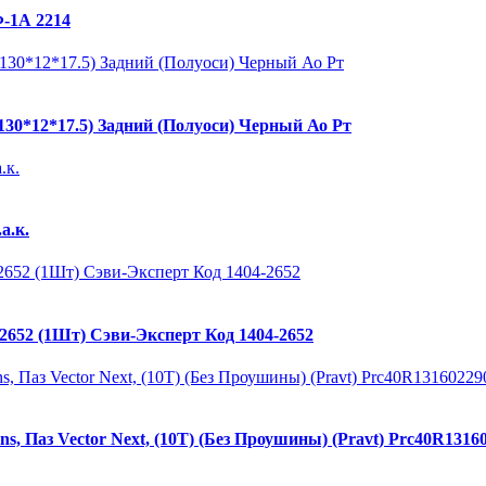
-1А 2214
130*12*17.5) Задний (Полуоси) Черный Ао Рт
а.к.
652 (1Шт) Сэви-Эксперт Код 1404-2652
 Паз Vector Next, (10Т) (Без Проушины) (Pravt) Prc40R1316