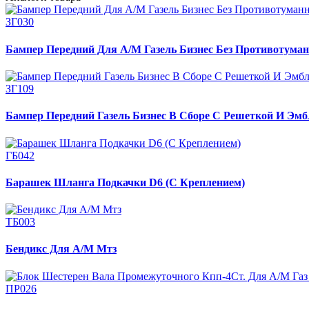
ЗГ030
Бампер Передний Для А/М Газель Бизнес Без Противотуман
ЗГ109
Бампер Передний Газель Бизнес В Сборе С Решеткой И Эмб
ГБ042
Барашек Шланга Подкачки D6 (С Креплением)
ТБ003
Бендикс Для А/М Мтз
ПР026