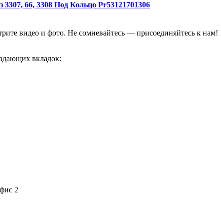
3307, 66, 3308 Под Кольцо Pr53121701306
отрите видео и фото. Не сомневайтесь — присоединяйтесь к нам!
адающих вкладок:
офис 2