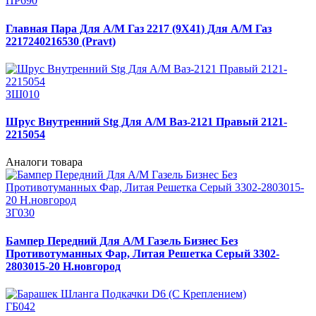
ПР690
Главная Пара Для А/М Газ 2217 (9Х41) Для А/М Газ
2217240216530 (Pravt)
ЗШ010
Шрус Внутренний Stg Для А/М Ваз-2121 Правый 2121-
2215054
Аналоги товара
ЗГ030
Бампер Передний Для А/М Газель Бизнес Без
Противотуманных Фар, Литая Решетка Серый 3302-
2803015-20 Н.новгород
ГБ042