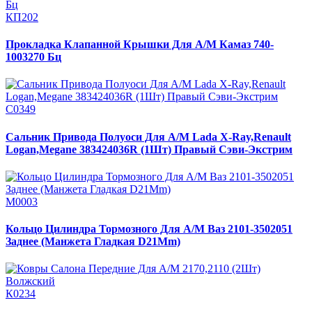
КП202
Прокладка Клапанной Крышки Для А/М Камаз 740-
1003270 Бц
С0349
Сальник Привода Полуоси Для А/М Lada X-Ray,Renault
Logan,Megane 383424036R (1Шт) Правый Сэви-Экстрим
М0003
Кольцо Цилиндра Тормозного Для А/М Ваз 2101-3502051
Заднее (Манжета Гладкая D21Mm)
К0234