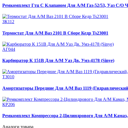
Ремкомплект Гтц С Клапаном Для А/М Газ-52/53, Уаз С/О 
ЗК112
Термостат Для А/М Ваз 2101 В Сборе Кедр Ts23001
АГ044
Карбюратор К 151В Для А/М Уаз Дв. Умз-4178 (Sinye)
ТЗ010
Амортизаторы Передние Для А/М Ваз 1119 (Гидравлически
КР206
Ремкомплект Компрессора 2-Цилиндрового Для А/М Камаз, 
Аналоги товара