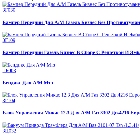
ЗГ030
Бампер Передний Для А/М Газель Бизнес Без Противотуман
ЗГ109
Бампер Передний Газель Бизнес В Сборе С Решеткой И Эмб
ТБ003
Бендикс Для А/М Мтз
ЗГ104
Блок Управления Микас 12.3 Для А/М Газ 3302 Дв.4216 Евр
ЗЦ032