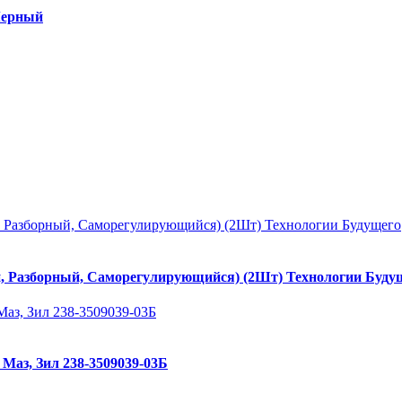
Черный
й, Разборный, Саморегулирующийся) (2Шт) Технологии Буду
Маз, Зил 238-3509039-03Б