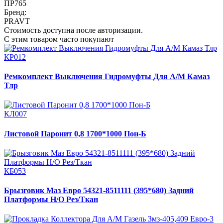
ПР765
Бренд:
PRAVT
Стоимость доступна после авторизации.
С этим товаром часто покупают
КР012
Ремкомплект Выключения Гидромуфты Для А/М Камаз
Тлр
КЛ007
Листовой Паронит 0,8 1700*1000 Пон-Б
КБ053
Брызговик Маз Евро 54321-8511111 (395*680) Задний
Платформы Н/О Рез/Ткан