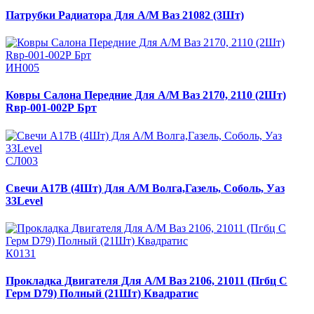
Патрубки Радиатора Для А/М Ваз 21082 (3Шт)
ИН005
Ковры Салона Передние Для А/М Ваз 2170, 2110 (2Шт)
Rвp-001-002Р Брт
СЛ003
Свечи А17В (4Шт) Для А/М Волга,Газель, Соболь, Уаз
33Level
К0131
Прокладка Двигателя Для А/М Ваз 2106, 21011 (Пгбц С
Герм D79) Полный (21Шт) Квадратис