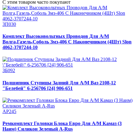
С этим товаром часто покупают
ЗП030
Комплект Высоковольтных Проводов Для А/М
Волга,Газель,Соболь Змз-406 С Наконечником (4Шт) Slon
4062-3707244-10
ЗБ092
Подшипник Ступицы Задний Для А/М Ваз 2108-12
"Белебей" 6-256706 [24] 906-651
АР245
Ремкомплект Головки Блока Евро Для А/М Камаз (3
Наим) Силикон Зеленый A-Rus