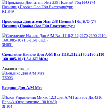
КП849
Прокладка Двигателя Ямз-238 Полный Гбц Н/О (74
Позиции) Пробка Ооо Гбц Екатеринбург
ЗН051
Сцепление Начало Для А/М Ваз-1118,2112,2170,2190 2110-
1601085-10 (1.5-1.6Л 8Кл.)
Аналоги товара
ТБ003
Бендикс Для А/М Мтз
ЗГ104