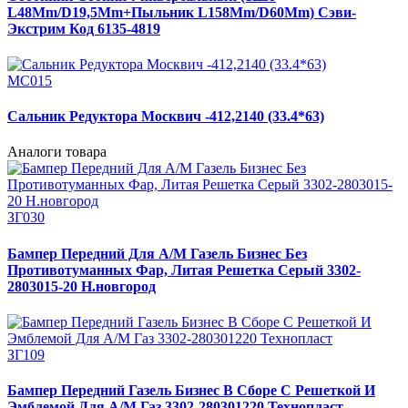
L48Mm/D19,5Mm+Пыльник L158Mm/D60Mm) Сэви-
Экстрим Код 6135-4819
МС015
Сальник Редуктора Москвич -412,2140 (33.4*63)
Аналоги товара
ЗГ030
Бампер Передний Для А/М Газель Бизнес Без
Противотуманных Фар, Литая Решетка Серый 3302-
2803015-20 Н.новгород
ЗГ109
Бампер Передний Газель Бизнес В Сборе С Решеткой И
Эмблемой Для А/М Газ 3302-280301220 Технопласт