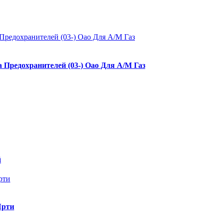
 Предохранителей (03-) Оао Для А/М Газ
й
Ярти