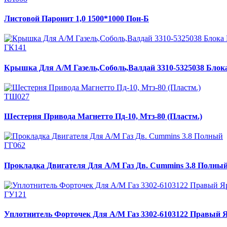
Листовой Паронит 1,0 1500*1000 Пон-Б
ГК141
Крышка Для А/М Газель,Соболь,Валдай 3310-5325038 Блока
ТШ027
Шестерня Привода Магнетто Пд-10, Мтз-80 (Пластм.)
ГГ062
Прокладка Двигателя Для А/М Газ Дв. Cummins 3.8 Полны
ГУ121
Уплотнитель Форточек Для А/М Газ 3302-6103122 Правый 