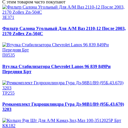
С этим товаром часто покупают
ЗЕ371
Фильтр Салона Угольный Для А/М Ваз 2110-12 После 2003,
2170 Zollex Zn-504C
П0535
Втулка Стабилизатора Chevrolet Lanos 96 839 849Ри
Передняя Брт
ТР255
Ремкомплект Гидроцилиндра Гура Дз-98В1/В9 (95Б.43.670)
3203
КК182