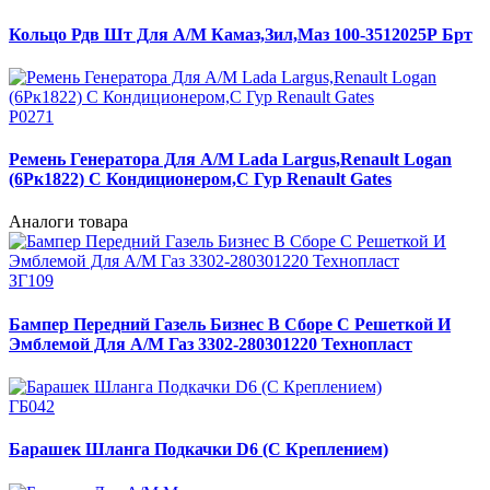
Кольцо Рдв Шт Для А/М Камаз,Зил,Маз 100-3512025Р Брт
Р0271
Ремень Генератора Для А/М Lada Largus,Renault Logan
(6Рк1822) С Кондиционером,С Гур Renault Gates
Аналоги товара
ЗГ109
Бампер Передний Газель Бизнес В Сборе С Решеткой И
Эмблемой Для А/М Газ 3302-280301220 Технопласт
ГБ042
Барашек Шланга Подкачки D6 (С Креплением)