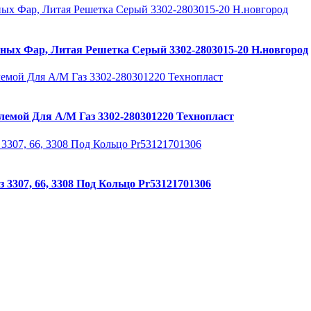
ных Фар, Литая Решетка Серый 3302-2803015-20 Н.новгород
лемой Для А/М Газ 3302-280301220 Технопласт
3307, 66, 3308 Под Кольцо Pr53121701306