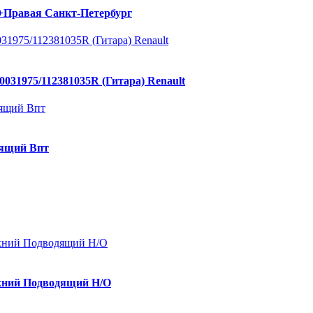
+Правая Санкт-Петербург
031975/112381035R (Гитара) Renault
дящий Впт
рхний Подводящий Н/О