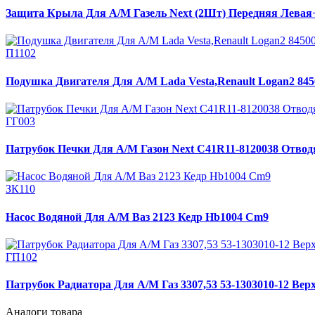
Защита Крыла Для А/М Газель Next (2Шт) Передняя Левая
П1102
Подушка Двигателя Для А/М Lada Vesta,Renault Logan2 8450
ГГ003
Патрубок Печки Для А/М Газон Next C41R11-8120038 Отво
ЗК110
Насос Водяной Для А/М Ваз 2123 Кедр Hb1004 Cm9
ГП102
Патрубок Радиатора Для А/М Газ 3307,53 53-1303010-12 Ве
Аналоги товара