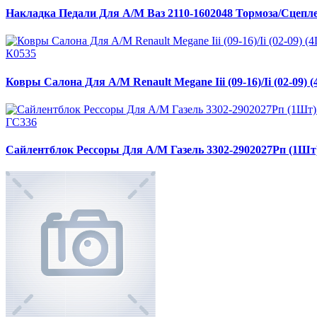
Накладка Педали Для А/М Ваз 2110-1602048 Тормоза/Сцепл
К0535
Ковры Салона Для А/М Renault Megane Iii (09-16)/Ii (02-09)
ГС336
Сайлентблок Рессоры Для А/М Газель 3302-2902027Рп (1Шт