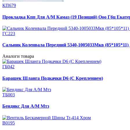
КП679
Прокладка Кпп Для А/М Камаз (19 Позиций) Ооо Гбц Екате
ГС223
Сальник Коленвала Передний 5340-1005033Мкв (85*105*11) 
Аналоги товара
ГБ042
Барашек Шланга Подкачки D6 (С Креплением)
ТБ003
Бендикс Для А/М Мтз
В0195