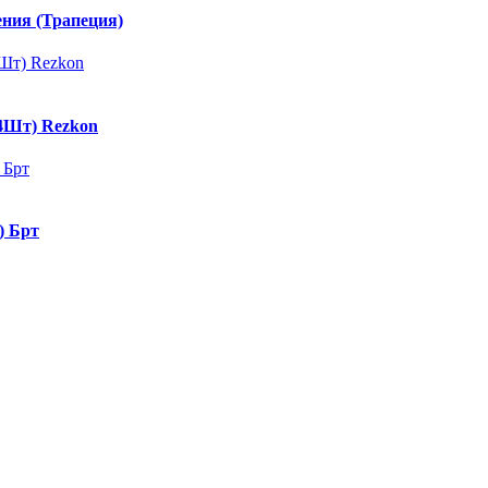
ения (Трапеция)
 (4Шт) Rezkon
) Брт