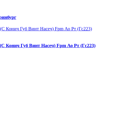
ринбург
(С Конич Губ Винт Насеч) Fpm Ао Рт (Гс223)