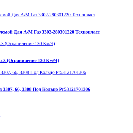
лемой Для А/М Газ 3302-280301220 Технопласт
о-3 (Ограничение 130 Км/Ч)
3307, 66, 3308 Под Кольцо Pr53121701306
/