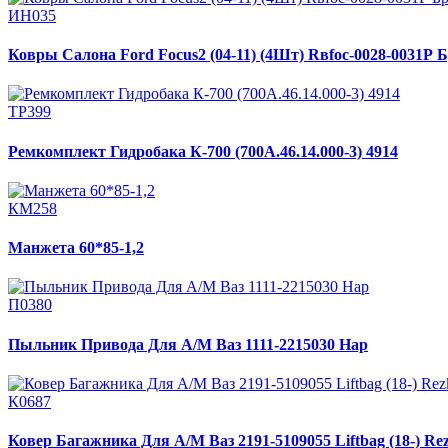
ИН035
Ковры Салона Ford Focus2 (04-11) (4Шт) Rвfос-0028-0031Р 
ТР399
Ремкомплект Гидробака К-700 (700А.46.14.000-3) 4914
КМ258
Манжета 60*85-1,2
П0380
Пыльник Привода Для А/М Ваз 1111-2215030 Нар
К0687
Ковер Багажника Для А/М Ваз 2191-5109055 Liftbag (18-) Re