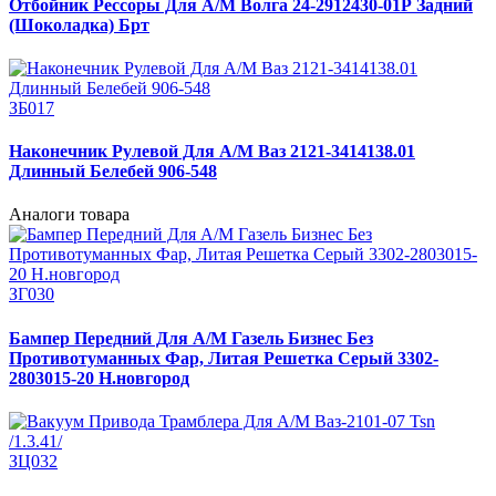
Отбойник Рессоры Для А/М Волга 24-2912430-01Р Задний
(Шоколадка) Брт
ЗБ017
Наконечник Рулевой Для А/М Ваз 2121-3414138.01
Длинный Белебей 906-548
Аналоги товара
ЗГ030
Бампер Передний Для А/М Газель Бизнес Без
Противотуманных Фар, Литая Решетка Серый 3302-
2803015-20 Н.новгород
ЗЦ032