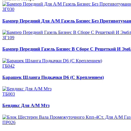
ЗГ030
Бампер Передний Для А/М Газель Бизнес Без Противотуман
ЗГ109
Бампер Передний Газель Бизнес В Сборе С Решеткой И Эмб
ГБ042
Барашек Шланга Подкачки D6 (С Креплением)
ТБ003
Бендикс Для А/М Мтз
ПР026