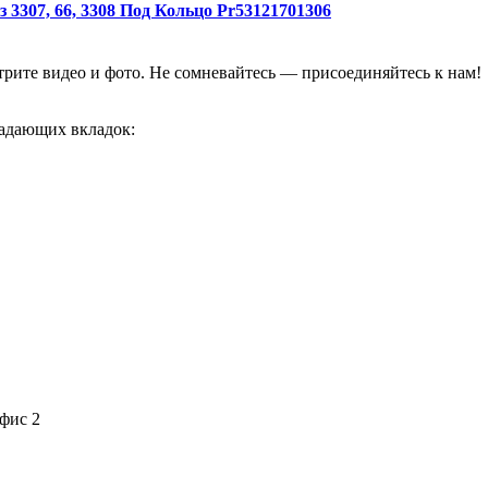
3307, 66, 3308 Под Кольцо Pr53121701306
отрите видео и фото. Не сомневайтесь — присоединяйтесь к нам!
адающих вкладок:
офис 2