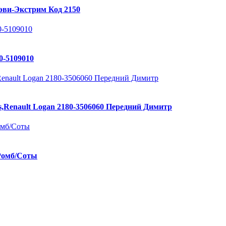
ви-Экстрим Код 2150
0-5109010
,Renault Logan 2180-3506060 Передний Димитр
 Ромб/Соты