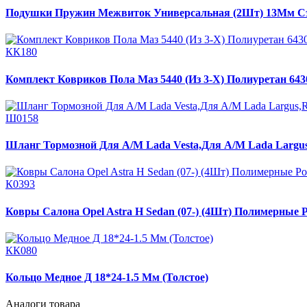
Подушки Пружин Межвиток Универсальная (2Шт) 13Мм Сэ
КК180
Комплект Ковриков Пола Маз 5440 (Из 3-Х) Полиуретан 643
Ш0158
Шланг Тормозной Для А/М Lada Vesta,Для А/М Lada Largus
К0393
Ковры Салона Opel Astra H Sedan (07-) (4Шт) Полимерные
КК080
Кольцо Медное Д 18*24-1.5 Мм (Толстое)
Аналоги товара