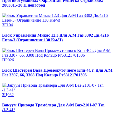
Противотуманных Фар, Литая Решетка Серый 3302-
2803015-20 Н.новгород
ЗГ104
Блок Управления Микас 12.3 Для А/М Газ 3302 Дв.4216
Евро-3 (Ограничение 130 Км/Ч)
ПР026
Блок Шестерен Вала Промежуточного Кпп-4Ст. Для А/М
Газ 3307, 66, 3308 Под Кольцо Pr53121701306
ЗЦ032
Вакуум Привода Трамблера Для А/М Ваз-2101-07 Tsn
/1.3.41/