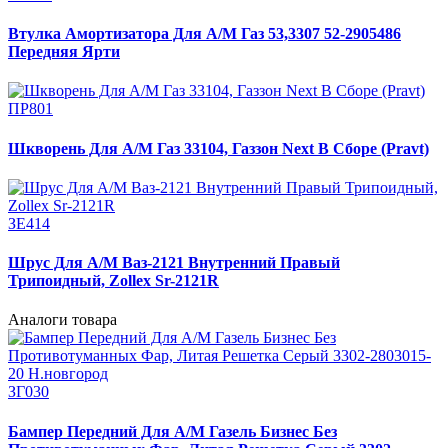
Втулка Амортизатора Для А/М Газ 53,3307 52-2905486
Передняя Ярти
ПР801
Шкворень Для А/М Газ 33104, Газзон Next В Сборе (Pravt)
ЗЕ414
Шрус Для А/М Ваз-2121 Внутренний Правый
Трипоидный, Zollex Sr-2121R
Аналоги товара
ЗГ030
Бампер Передний Для А/М Газель Бизнес Без