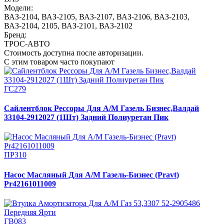
Модели:
ВАЗ-2104
,
ВАЗ-2105
,
ВАЗ-2107
,
ВАЗ-2106
,
ВАЗ-2103
,
ВАЗ-2104, 2105
,
ВАЗ-2101
,
ВАЗ-2102
Бренд:
ТРОС-АВТО
Стоимость доступна после авторизации.
С этим товаром часто покупают
ГС279
Сайлентблок Рессоры Для А/М Газель Бизнес,Валдай
33104-2912027 (1Шт) Задний Полиуретан Пик
ПР310
Насос Масляный Для А/М Газель-Бизнеc (Pravt)
Pr42161011009
ГВ083