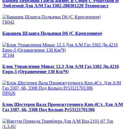
Бампер Передний Газель Бизнес В Сборе С Решеткой И
Эмблемой Для А/М Газ 3302-280301220 Технопласт
ГБ042
Барашек Шланга Подкачки D6 (С Креплением)
ЗГ104
Блок Управления Микас 12.3 Для А/М Газ 3302 Дв.4216
Евро-3 (Ограничение 130 Км/Ч)
ПР026
Блок Шестерен Вала Промежуточного Кпп-4Ст. Для А/М
Газ 3307, 66, 3308 Под Кольцо Pr53121701306