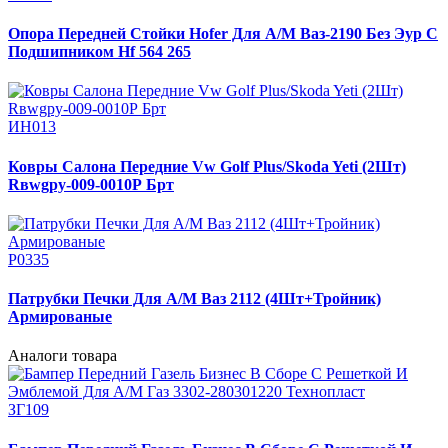
Опора Передней Стойки Hofer Для А/М Ваз-2190 Без Эур С
Подшипником Hf 564 265
ИН013
Ковры Салона Передние Vw Golf Plus/Skoda Yeti (2Шт)
Rвwgpy-009-0010Р Брт
Р0335
Патрубки Печки Для А/М Ваз 2112 (4Шт+Тройник)
Армированые
Аналоги товара
ЗГ109