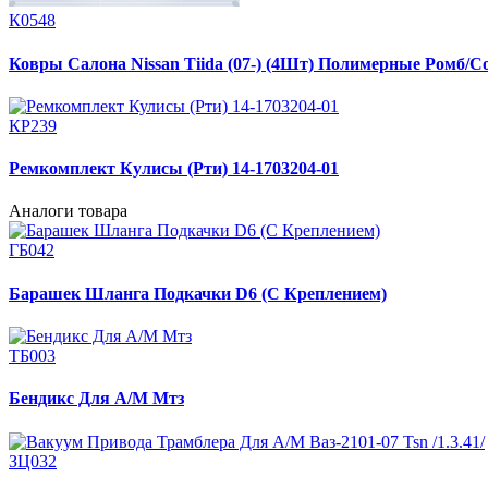
К0548
Ковры Салона Nissan Tiida (07-) (4Шт) Полимерные Ромб/С
КР239
Ремкомплект Кулисы (Рти) 14-1703204-01
Аналоги товара
ГБ042
Барашек Шланга Подкачки D6 (С Креплением)
ТБ003
Бендикс Для А/М Мтз
ЗЦ032