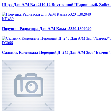
Шрус Для А/М Ваз-2110-12 Внутренний Шариковый, Zollex 
КП489
Подушка Радиатора Для А/М Камаз 5320-1302040
ГС066
Сальник Коленвала Передний Д- 245 Для А/М Зил "Бычок", Д-