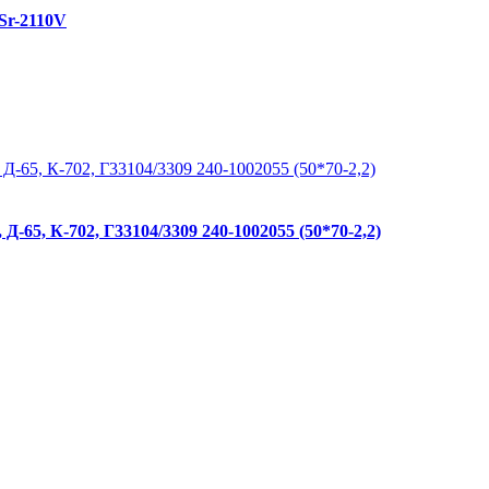
Sr-2110V
65, К-702, Г33104/3309 240-1002055 (50*70-2,2)