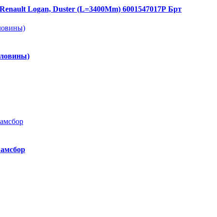
Renault Logan, Duster (L=3400Mm) 6001547017Р Брт
рловины)
Самсбор