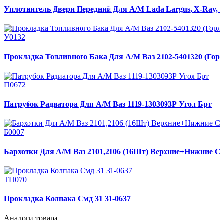
Уплотнитель Двери Передний Для А/М Lada Largus, X-Ray, 
У0132
Прокладка Топливного Бака Для А/М Ваз 2102-5401320 (Го
П0672
Патрубок Радиатора Для А/М Ваз 1119-1303093Р Угол Брт
Б0007
Бархотки Для А/М Ваз 2101,2106 (16Шт) Верхние+Нижние 
ТП070
Прокладка Колпака Смд 31 31-0637
Аналоги товара