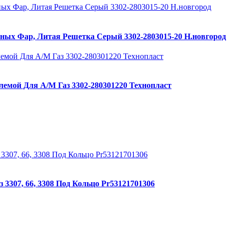
ных Фар, Литая Решетка Серый 3302-2803015-20 Н.новгород
лемой Для А/М Газ 3302-280301220 Технопласт
3307, 66, 3308 Под Кольцо Pr53121701306