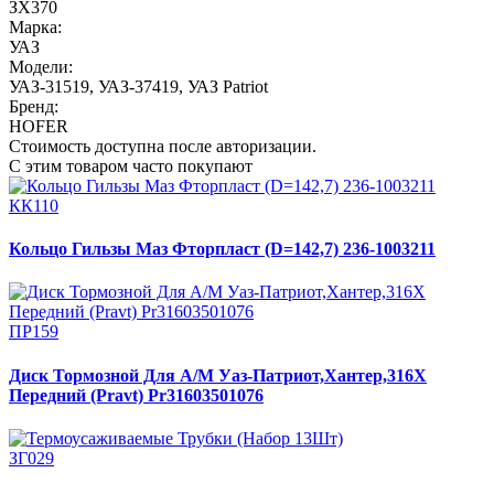
ЗХ370
Марка:
УАЗ
Модели:
УАЗ-31519
,
УАЗ-37419
,
УАЗ Patriot
Бренд:
HOFER
Стоимость доступна после авторизации.
С этим товаром часто покупают
КК110
Кольцо Гильзы Маз Фторпласт (D=142,7) 236-1003211
ПР159
Диск Тормозной Для А/М Уаз-Патриот,Хантер,316Х
Передний (Pravt) Pr31603501076
ЗГ029