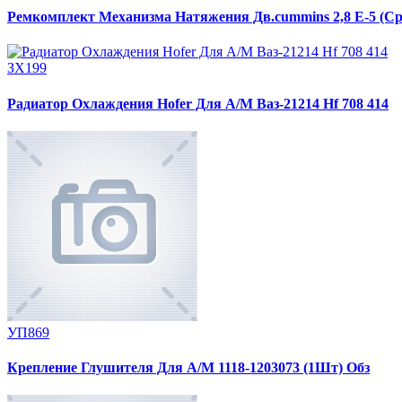
Ремкомплект Механизма Натяжения Дв.cummins 2,8 Е-5 (Ср
ЗХ199
Радиатор Охлаждения Hofer Для А/М Ваз-21214 Hf 708 414
УП869
Крепление Глушителя Для А/М 1118-1203073 (1Шт) Обз