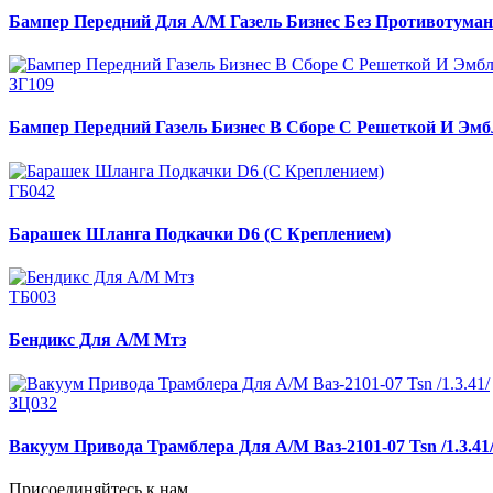
Бампер Передний Для А/М Газель Бизнес Без Противотуман
ЗГ109
Бампер Передний Газель Бизнес В Сборе С Решеткой И Эмб
ГБ042
Барашек Шланга Подкачки D6 (С Креплением)
ТБ003
Бендикс Для А/М Мтз
ЗЦ032
Вакуум Привода Трамблера Для А/М Ваз-2101-07 Tsn /1.3.41
Присоединяйтесь к нам