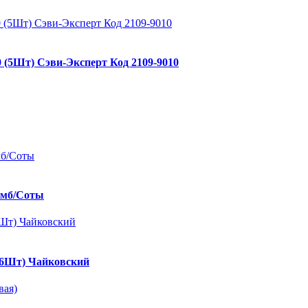
0 (5Шт) Сэви-Эксперт Код 2109-9010
омб/Соты
(6Шт) Чайковский