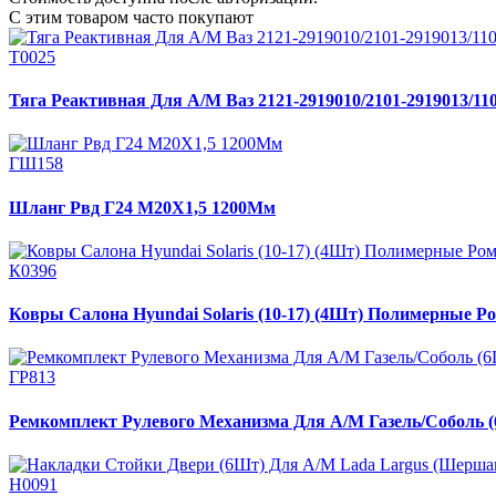
С этим товаром часто покупают
Т0025
Тяга Реактивная Для А/М Ваз 2121-2919010/2101-2919013/11
ГШ158
Шланг Рвд Г24 М20Х1,5 1200Мм
К0396
Ковры Салона Hyundai Solaris (10-17) (4Шт) Полимерные Р
ГР813
Ремкомплект Рулевого Механизма Для А/М Газель/Соболь 
Н0091