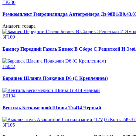
ТР230
Ремкомплект Гидроцилиндра Автогрейдера Дз-98В1/В9.43.03
Аналоги товара
ЗГ109
Бампер Передний Газель Бизнес В Сборе С Решеткой И Эмб
ГБ042
Барашек Шланга Подкачки D6 (С Креплением)
В0194
Вентиль Бескамерной Шины Tr-414 Черный
ЗГ105