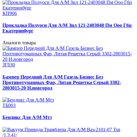
КП906
Прокладка Полуоси Для А/М Зил 121-2403048 Пм Ооо Гбц
Екатеринбург
Аналоги товара
ЗГ030
Бампер Передний Для А/М Газель Бизнес Без
Противотуманных Фар, Литая Решетка Серый 3302-
2803015-20 Н.новгород
ТБ003
Бендикс Для А/М Мтз