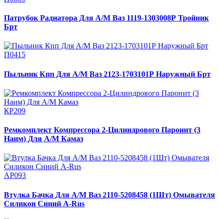
Патрубок Радиатора Для А/М Ваз 1119-1303008Р Тройник
Брт
П0415
Пыльник Кпп Для А/М Ваз 2123-1703101Р Наружный Брт
КР209
Ремкомплект Компрессора 2-Цилиндрового Паронит (3
Наим) Для А/М Камаз
АР093
Втулка Бачка Для А/М Ваз 2110-5208458 (1Шт) Омывателя
Силикон Синий A-Rus