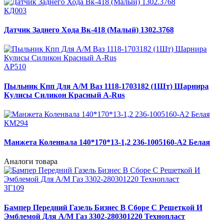
КД003
Датчик Заднего Хода Вк-418 (Малый) 1302.3768
АР510
Пыльник Кпп Для А/М Ваз 1118-1703182 (1Шт) Шарнира
Кулисы Силикон Красный A-Rus
КМ294
Манжета Коленвала 140*170*13-1,2 236-1005160-А2 Белая
Аналоги товара
ЗГ109
Бампер Передний Газель Бизнес В Сборе С Решеткой И
Эмблемой Для А/М Газ 3302-280301220 Технопласт