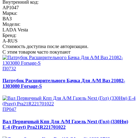
Внутренний код:
АР1047
Марка:
ВАЗ
Модели:
LADA Vesta
Бренд:
A-RUS
Стоимость доступна после авторизации.
С этим товаром часто покупают
П0732
Патрубок Расширительного Бачка Для А/М Ваз 21082-
1303080 Forsage-S
ПР047
Вал Первичный Кпп Для А/М Газель Next (Гол) (330Нм)
Е-4 (Pravt) Pra21R221701022