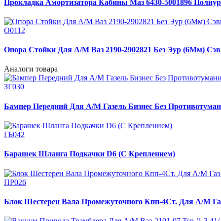
Прокладка Амортизатора Кабины Маз 6430-5001896 Полиур
О0112
Опора Стойки Для А/М Ваз 2190-2902821 Без Эур (6Мм) Сэв
Аналоги товара
ЗГ030
Бампер Передний Для А/М Газель Бизнес Без Противотуман
ГБ042
Барашек Шланга Подкачки D6 (С Креплением)
ПР026
Блок Шестерен Вала Промежуточного Кпп-4Ст. Для А/М Газ 