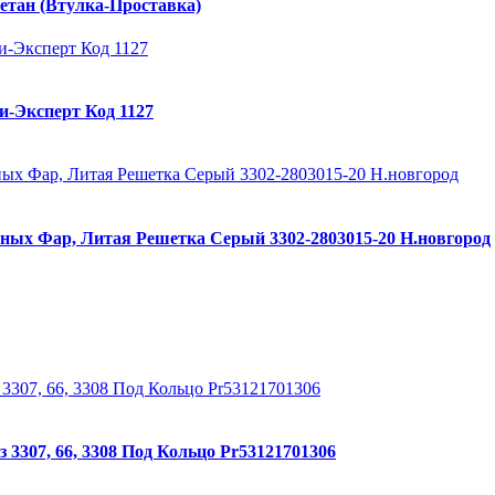
етан (Втулка-Проставка)
и-Эксперт Код 1127
ных Фар, Литая Решетка Серый 3302-2803015-20 Н.новгород
3307, 66, 3308 Под Кольцо Pr53121701306