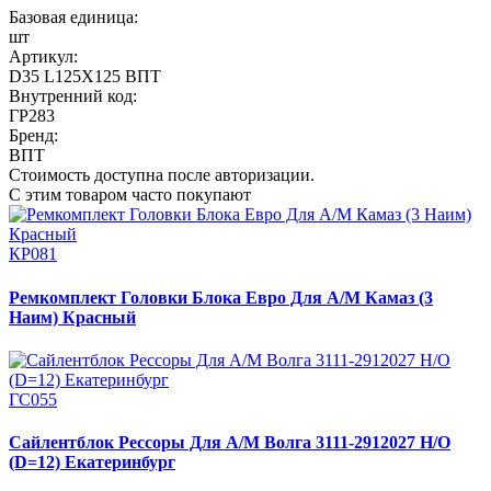
Базовая единица:
шт
Артикул:
D35 L125Х125 ВПТ
Внутренний код:
ГР283
Бренд:
ВПТ
Стоимость доступна после авторизации.
С этим товаром часто покупают
КР081
Ремкомплект Головки Блока Евро Для А/М Камаз (3
Наим) Красный
ГС055
Сайлентблок Рессоры Для А/М Волга 3111-2912027 Н/О
(D=12) Екатеринбург