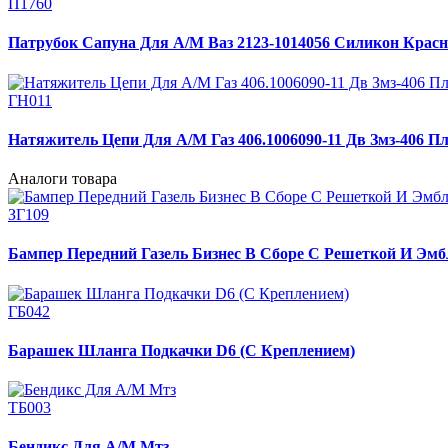
П1760
Патрубок Сапуна Для А/М Ваз 2123-1014056 Силикон Крас
ГН011
Натяжитель Цепи Для А/М Газ 406.1006090-11 Дв Змз-406 П
Аналоги товара
ЗГ109
Бампер Передний Газель Бизнес В Сборе С Решеткой И Эмб
ГБ042
Барашек Шланга Подкачки D6 (С Креплением)
ТБ003
Бендикс Для А/М Мтз