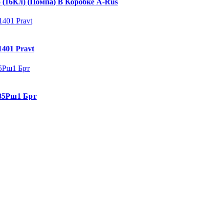
6 (16Кл) (Помпа) В Коробке A-Rus
1401 Pravt
185Рш1 Брт