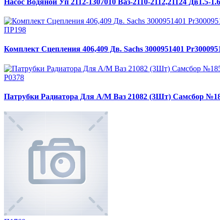
Насос Водяной Уп 2112-1307010 Ваз-2110-2112,21124 Дв1.5-1.
ПР198
Комплект Сцепления 406,409 Дв. Sachs 3000951401 Pr300095
Р0378
Патрубки Радиатора Для А/М Ваз 21082 (3Шт) Самсбор №