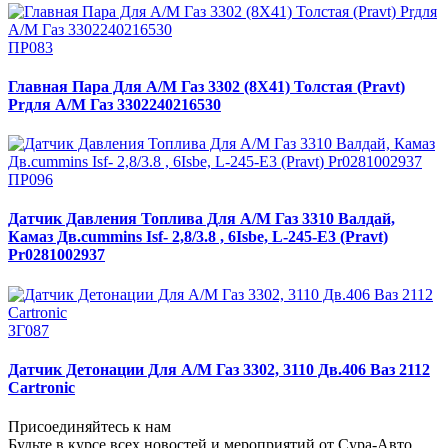
ПР083
Главная Пара Для А/М Газ 3302 (8Х41) Толстая (Pravt)
Prдля А/М Газ 3302240216530
ПР096
Датчик Давления Топлива Для А/М Газ 3310 Валдай,
Камаз Дв.cummins Isf- 2,8/3.8 , 6Isbe, L-245-Е3 (Pravt)
Pr0281002937
ЗГ087
Датчик Детонации Для А/М Газ 3302, 3110 Дв.406 Ваз 2112
Cartronic
Присоединяйтесь к нам
Будьте в курсе всех новостей и мероприятий от Сура-Авто,