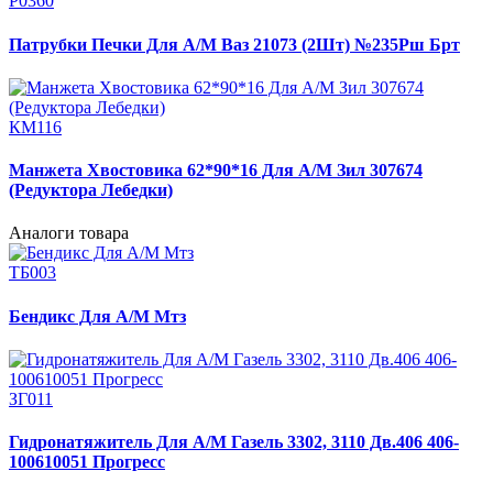
Р0360
Патрубки Печки Для А/М Ваз 21073 (2Шт) №235Рш Брт
КМ116
Манжета Хвостовика 62*90*16 Для А/М Зил 307674
(Редуктора Лебедки)
Аналоги товара
ТБ003
Бендикс Для А/М Мтз
ЗГ011
Гидронатяжитель Для А/М Газель 3302, 3110 Дв.406 406-
100610051 Прогресс