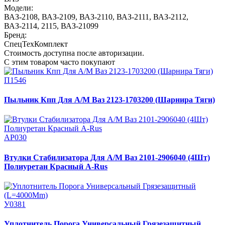
Модели:
ВАЗ-2108
,
ВАЗ-2109
,
ВАЗ-2110
,
ВАЗ-2111
,
ВАЗ-2112
,
ВАЗ-2114, 2115
,
ВАЗ-21099
Бренд:
СпецТехКомплект
Стоимость доступна после авторизации.
С этим товаром часто покупают
П1546
Пыльник Кпп Для А/М Ваз 2123-1703200 (Шарнира Тяги)
АР030
Втулки Стабилизатора Для А/М Ваз 2101-2906040 (4Шт)
Полиуретан Красный A-Rus
У0381
Уплотнитель Порога Универсальный Грязезащитный