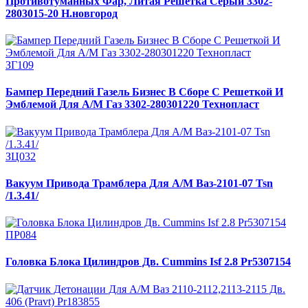
Противотуманных Фар, Литая Решетка Серый 3302-
2803015-20 Н.новгород
ЗГ109
Бампер Передний Газель Бизнес В Сборе С Решеткой И
Эмблемой Для А/М Газ 3302-280301220 Технопласт
ЗЦ032
Вакуум Привода Трамблера Для А/М Ваз-2101-07 Tsn
/1.3.41/
ПР084
Головка Блока Цилиндров Дв. Cummins Isf 2.8 Pr5307154